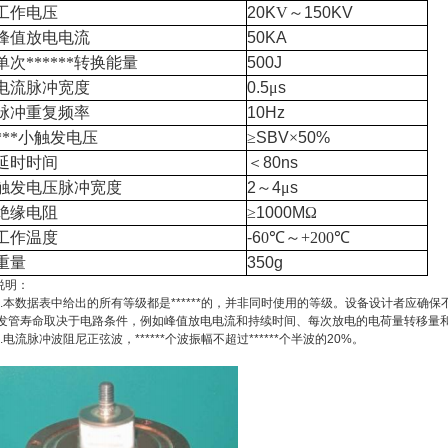
工作电压
20K
V
～
150KV
峰值放电电流
50KA
单次******转换能量
500J
电流脉冲宽度
0.5
μ
s
脉冲重复频率
10Hz
***小触发电压
≥
SBV
×
50%
延时时间
＜
80ns
触发电压脉冲宽度
2
～
4
μ
s
绝缘电阻
≥
1000M
Ω
工作温度
-6
0
℃～
+200
℃
重量
350g
说明：
1.本数据表中给出的所有等级都是******的，并非同时使用的等级。设备设计者应确保
发管寿命取决于电路条件，例如峰值放电电流和持续时间、每次放电的电荷量转移量
2.电流脉冲波阻尼正弦波，******个波振幅不超过******个半波的20%。